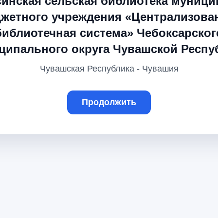
синская сельская библиотека муници
жетного учреждения «Централизова
библиотечная система» Чебоксарског
ципального округа Чувашской Респу
Чувашская Республика - Чувашия
Продолжить