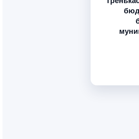
Тренька
бюд
муни