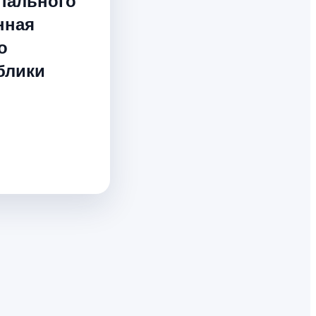
пального
нная
о
блики